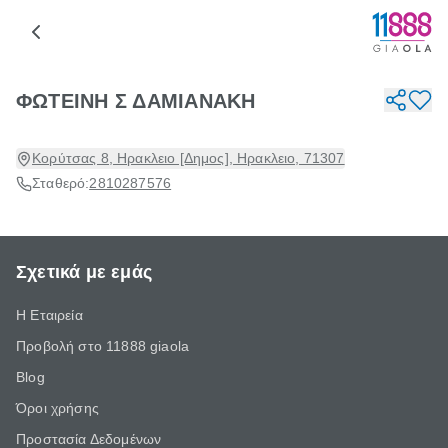
ΦΩΤΕΙΝΗ Σ ΔΑΜΙΑΝΑΚΗ
Κορύτσας 8, Ηρακλειο [Δημος], Ηρακλειο, 71307
Σταθερό:
2810287576
Σχετικά με εμάς
Η Εταιρεία
Προβολή στο 11888 giaola
Blog
Όροι χρήσης
Προστασία Δεδομένων