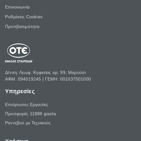
Επικοινωνία
Ρυθμίσεις Cookies
Προσβασιμότητα
Δ/νση: Λεωφ. Κηφισίας αρ. 99, Μαρούσι
ΑΦΜ: 094019245 | ΓΕΜΗ: 001037501000
Υπηρεσίες
Επείγουσες Εργασίες
Προσφορές 11888 giaola
Ραντεβού με Τεχνικούς