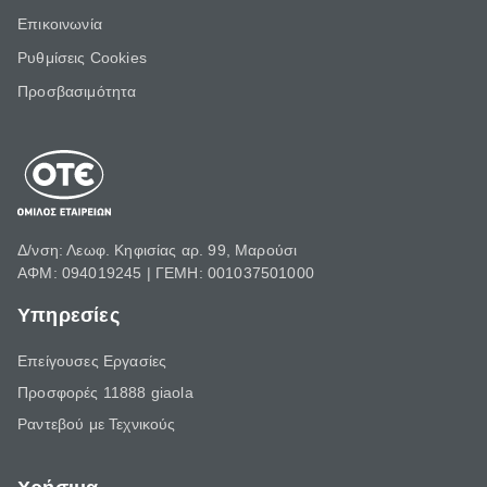
Επικοινωνία
Ρυθμίσεις Cookies
Προσβασιμότητα
Δ/νση: Λεωφ. Κηφισίας αρ. 99, Μαρούσι
ΑΦΜ: 094019245 | ΓΕΜΗ: 001037501000
Υπηρεσίες
Επείγουσες Εργασίες
Προσφορές 11888 giaola
Ραντεβού με Τεχνικούς