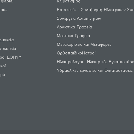
giaola
Κλιματισμός
κούς
Επισκευές - Συντήρηση Ηλεκτρικών Συ
Συνεργεία Αυτοκινήτων
Λογιστικά Γραφεία
Μεσιτικά Γραφεία
ρμακεία
Μετακομίσεις και Μεταφορές
σοκομεία
Ορθοπαιδικοί Ιατροί
τροί ΕΟΠΥΥ
Ηλεκτρολόγοι - Ηλεκτρικές Εγκαταστάσε
κοί
Υδραυλικές εργασίες και Εγκαταστάσεις
θμό