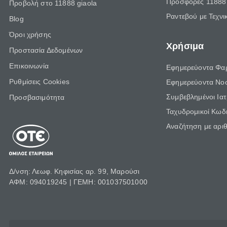
Προσφορές 11888 
Προβολή στο 11888 giaola
Ραντεβού με Τεχνι
Blog
Όροι χρήσης
Χρήσιμα
Προστασία Δεδομένων
Επικοινωνία
Εφημερεύοντα Φα
Ρυθμίσεις Cookies
Εφημερεύοντα Νο
Συμβεβλημένοι Ια
Προσβασιμότητα
Ταχυδρομικοί Κωδι
Αναζήτηση με αρι
Δ/νση: Λεωφ. Κηφισίας αρ. 99, Μαρούσι
ΑΦΜ: 094019245 | ΓΕΜΗ: 001037501000