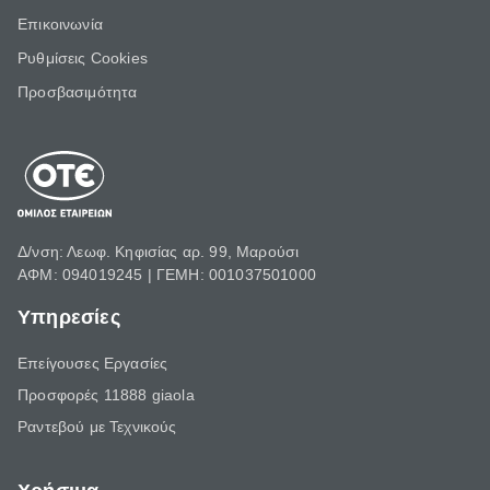
Επικοινωνία
Ρυθμίσεις Cookies
Προσβασιμότητα
Δ/νση: Λεωφ. Κηφισίας αρ. 99, Μαρούσι
ΑΦΜ: 094019245 | ΓΕΜΗ: 001037501000
Υπηρεσίες
Επείγουσες Εργασίες
Προσφορές 11888 giaola
Ραντεβού με Τεχνικούς