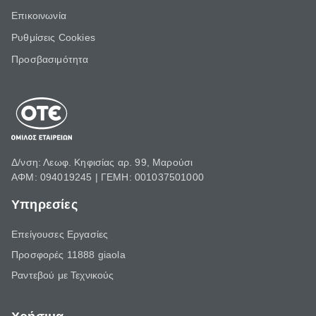
Επικοινωνία
Ρυθμίσεις Cookies
Προσβασιμότητα
Δ/νση: Λεωφ. Κηφισίας αρ. 99, Μαρούσι
ΑΦΜ: 094019245 | ΓΕΜΗ: 001037501000
Υπηρεσίες
Επείγουσες Εργασίες
Προσφορές 11888 giaola
Ραντεβού με Τεχνικούς