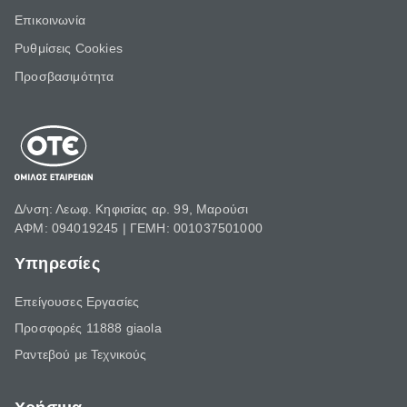
Επικοινωνία
Ρυθμίσεις Cookies
Προσβασιμότητα
Δ/νση: Λεωφ. Κηφισίας αρ. 99, Μαρούσι
ΑΦΜ: 094019245 | ΓΕΜΗ: 001037501000
Υπηρεσίες
Επείγουσες Εργασίες
Προσφορές 11888 giaola
Ραντεβού με Τεχνικούς