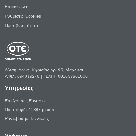
Επικοινωνία
Ρυθμίσεις Cookies
Προσβασιμότητα
Δ/νση: Λεωφ. Κηφισίας αρ. 99, Μαρούσι
ΑΦΜ: 094019245 | ΓΕΜΗ: 001037501000
Υπηρεσίες
Επείγουσες Εργασίες
Προσφορές 11888 giaola
Ραντεβού με Τεχνικούς