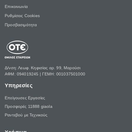
Επικοινωνία
Ρυθμίσεις Cookies
Προσβασιμότητα
Δ/νση: Λεωφ. Κηφισίας αρ. 99, Μαρούσι
ΑΦΜ: 094019245 | ΓΕΜΗ: 001037501000
Υπηρεσίες
Επείγουσες Εργασίες
Προσφορές 11888 giaola
Ραντεβού με Τεχνικούς