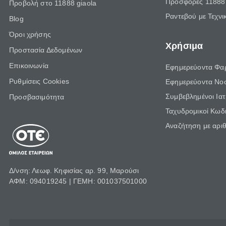
Προσφορές 11888 
Προβολή στο 11888 giaola
Ραντεβού με Τεχνι
Blog
Όροι χρήσης
Χρήσιμα
Προστασία Δεδομένων
Επικοινωνία
Εφημερεύοντα Φα
Ρυθμίσεις Cookies
Εφημερεύοντα Νο
Συμβεβλημένοι Ια
Προσβασιμότητα
Ταχυδρομικοί Κωδι
Αναζήτηση με αρι
Δ/νση: Λεωφ. Κηφισίας αρ. 99, Μαρούσι
ΑΦΜ: 094019245 | ΓΕΜΗ: 001037501000