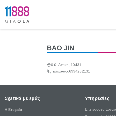
ΒΑΟ JIN
0 0, Αττικη, 10431
Τηλέφωνο:
6994252131
Σχετικά με εμάς
Υπηρεσίες
Επείγουσες Εργασ
Η Εταιρεία