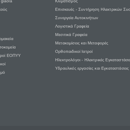
giaola
Κλιματισμός
κούς
Επισκευές - Συντήρηση Ηλεκτρικών Συ
Συνεργεία Αυτοκινήτων
Λογιστικά Γραφεία
Μεσιτικά Γραφεία
ρμακεία
Μετακομίσεις και Μεταφορές
σοκομεία
Ορθοπαιδικοί Ιατροί
τροί ΕΟΠΥΥ
Ηλεκτρολόγοι - Ηλεκτρικές Εγκαταστάσε
κοί
Υδραυλικές εργασίες και Εγκαταστάσεις
θμό