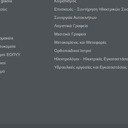
giaola
Κλιματισμός
κούς
Επισκευές - Συντήρηση Ηλεκτρικών Συ
Συνεργεία Αυτοκινήτων
Λογιστικά Γραφεία
Μεσιτικά Γραφεία
ρμακεία
Μετακομίσεις και Μεταφορές
σοκομεία
Ορθοπαιδικοί Ιατροί
τροί ΕΟΠΥΥ
Ηλεκτρολόγοι - Ηλεκτρικές Εγκαταστάσε
κοί
Υδραυλικές εργασίες και Εγκαταστάσεις
θμό