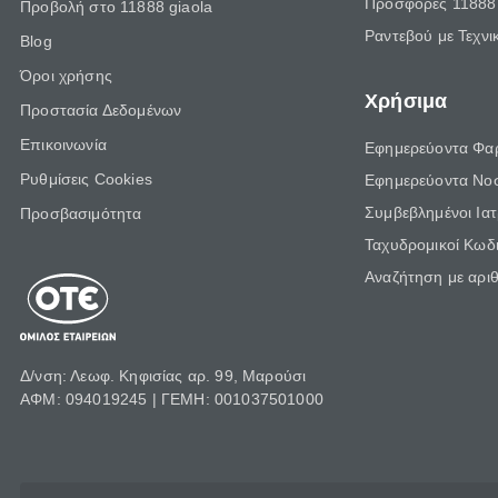
Προσφορές 11888 
Προβολή στο 11888 giaola
Ραντεβού με Τεχνι
Blog
Όροι χρήσης
Χρήσιμα
Προστασία Δεδομένων
Επικοινωνία
Εφημερεύοντα Φα
Ρυθμίσεις Cookies
Εφημερεύοντα Νο
Συμβεβλημένοι Ια
Προσβασιμότητα
Ταχυδρομικοί Κωδι
Αναζήτηση με αρι
Δ/νση: Λεωφ. Κηφισίας αρ. 99, Μαρούσι
ΑΦΜ: 094019245 | ΓΕΜΗ: 001037501000