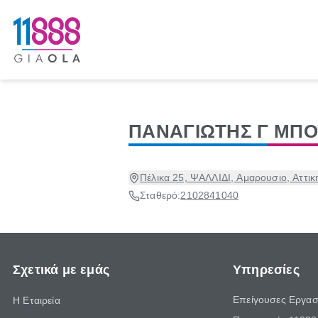
ΠΑΝΑΓΙΩΤΗΣ Γ ΜΠΟ
Πέλικα 25, ΨΑΛΛΙΔΙ, Αμαρουσιο, Αττικ
Σταθερό:
2102841040
Σχετικά με εμάς
Υπηρεσίες
Επείγουσες Εργασ
Η Εταιρεία