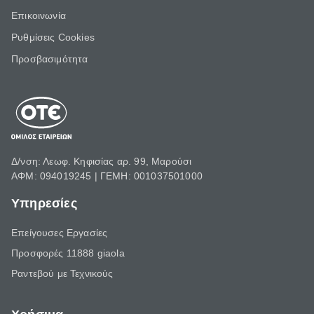
Επικοινωνία
Ρυθμίσεις Cookies
Προσβασιμότητα
Δ/νση: Λεωφ. Κηφισίας αρ. 99, Μαρούσι
ΑΦΜ: 094019245 | ΓΕΜΗ: 001037501000
Υπηρεσίες
Επείγουσες Εργασίες
Προσφορές 11888 giaola
Ραντεβού με Τεχνικούς