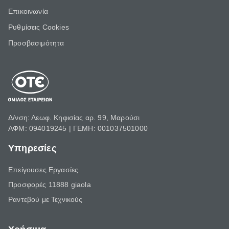
Επικοινωνία
Ρυθμίσεις Cookies
Προσβασιμότητα
Δ/νση: Λεωφ. Κηφισίας αρ. 99, Μαρούσι
ΑΦΜ: 094019245 | ΓΕΜΗ: 001037501000
Υπηρεσίες
Επείγουσες Εργασίες
Προσφορές 11888 giaola
Ραντεβού με Τεχνικούς