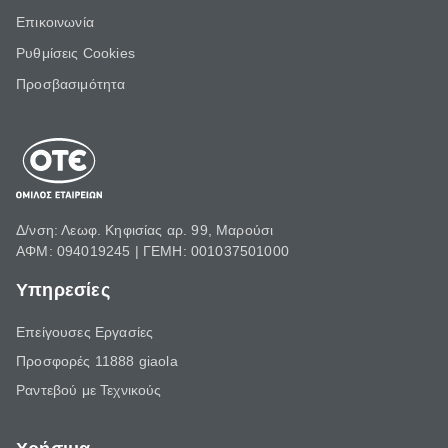
Επικοινωνία
Ρυθμίσεις Cookies
Προσβασιμότητα
Δ/νση: Λεωφ. Κηφισίας αρ. 99, Μαρούσι
ΑΦΜ: 094019245 | ΓΕΜΗ: 001037501000
Υπηρεσίες
Επείγουσες Εργασίες
Προσφορές 11888 giaola
Ραντεβού με Τεχνικούς