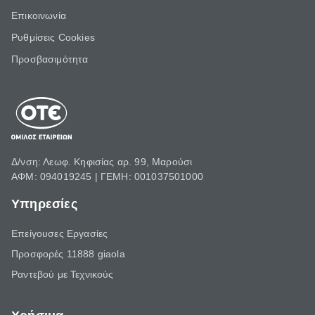
Επικοινωνία
Ρυθμίσεις Cookies
Προσβασιμότητα
Δ/νση: Λεωφ. Κηφισίας αρ. 99, Μαρούσι
ΑΦΜ: 094019245 | ΓΕΜΗ: 001037501000
Υπηρεσίες
Επείγουσες Εργασίες
Προσφορές 11888 giaola
Ραντεβού με Τεχνικούς