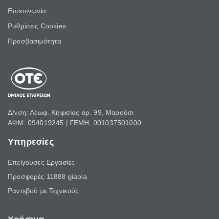
Επικοινωνία
Ρυθμίσεις Cookies
Προσβασιμότητα
Δ/νση: Λεωφ. Κηφισίας αρ. 99, Μαρούσι
ΑΦΜ: 094019245 | ΓΕΜΗ: 001037501000
Υπηρεσίες
Επείγουσες Εργασίες
Προσφορές 11888 giaola
Ραντεβού με Τεχνικούς