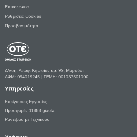
Επικοινωνία
Ρυθμίσεις Cookies
Προσβασιμότητα
Δ/νση: Λεωφ. Κηφισίας αρ. 99, Μαρούσι
ΑΦΜ: 094019245 | ΓΕΜΗ: 001037501000
Υπηρεσίες
Επείγουσες Εργασίες
Προσφορές 11888 giaola
Ραντεβού με Τεχνικούς