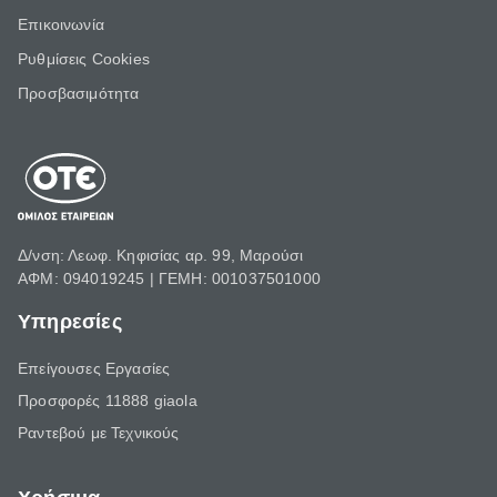
Επικοινωνία
Ρυθμίσεις Cookies
Προσβασιμότητα
Δ/νση: Λεωφ. Κηφισίας αρ. 99, Μαρούσι
ΑΦΜ: 094019245 | ΓΕΜΗ: 001037501000
Υπηρεσίες
Επείγουσες Εργασίες
Προσφορές 11888 giaola
Ραντεβού με Τεχνικούς