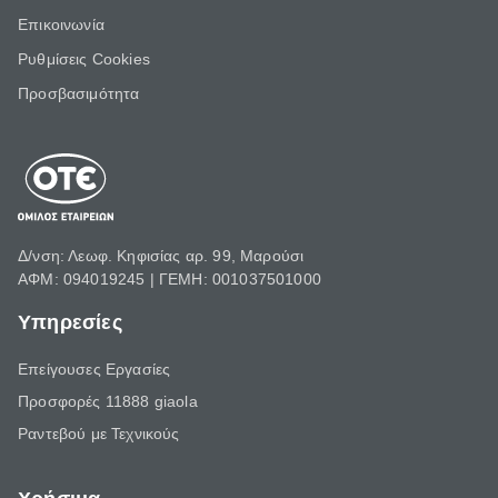
Επικοινωνία
Ρυθμίσεις Cookies
Προσβασιμότητα
Δ/νση: Λεωφ. Κηφισίας αρ. 99, Μαρούσι
ΑΦΜ: 094019245 | ΓΕΜΗ: 001037501000
Υπηρεσίες
Επείγουσες Εργασίες
Προσφορές 11888 giaola
Ραντεβού με Τεχνικούς