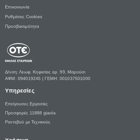
Επικοινωνία
Ρυθμίσεις Cookies
Προσβασιμότητα
Δ/νση: Λεωφ. Κηφισίας αρ. 99, Μαρούσι
ΑΦΜ: 094019245 | ΓΕΜΗ: 001037501000
Υπηρεσίες
Επείγουσες Εργασίες
Προσφορές 11888 giaola
Ραντεβού με Τεχνικούς