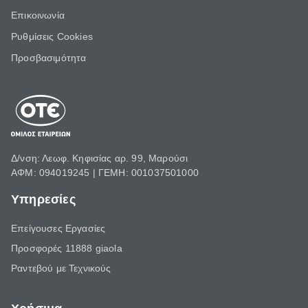
Επικοινωνία
Ρυθμίσεις Cookies
Προσβασιμότητα
Δ/νση: Λεωφ. Κηφισίας αρ. 99, Μαρούσι
ΑΦΜ: 094019245 | ΓΕΜΗ: 001037501000
Υπηρεσίες
Επείγουσες Εργασίες
Προσφορές 11888 giaola
Ραντεβού με Τεχνικούς