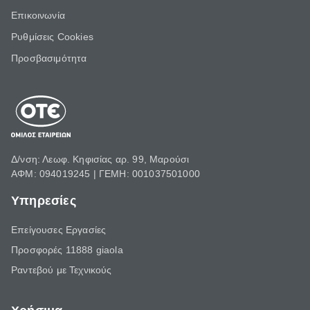
Επικοινωνία
Ρυθμίσεις Cookies
Προσβασιμότητα
Δ/νση: Λεωφ. Κηφισίας αρ. 99, Μαρούσι
ΑΦΜ: 094019245 | ΓΕΜΗ: 001037501000
Υπηρεσίες
Επείγουσες Εργασίες
Προσφορές 11888 giaola
Ραντεβού με Τεχνικούς