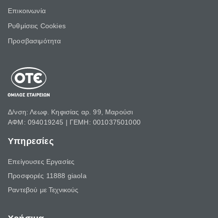
Επικοινωνία
Ρυθμίσεις Cookies
Προσβασιμότητα
Δ/νση: Λεωφ. Κηφισίας αρ. 99, Μαρούσι
ΑΦΜ: 094019245 | ΓΕΜΗ: 001037501000
Υπηρεσίες
Επείγουσες Εργασίες
Προσφορές 11888 giaola
Ραντεβού με Τεχνικούς