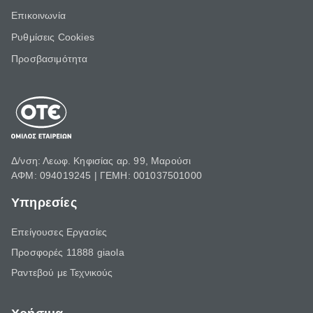
Επικοινωνία
Ρυθμίσεις Cookies
Προσβασιμότητα
Δ/νση: Λεωφ. Κηφισίας αρ. 99, Μαρούσι
ΑΦΜ: 094019245 | ΓΕΜΗ: 001037501000
Υπηρεσίες
Επείγουσες Εργασίες
Προσφορές 11888 giaola
Ραντεβού με Τεχνικούς