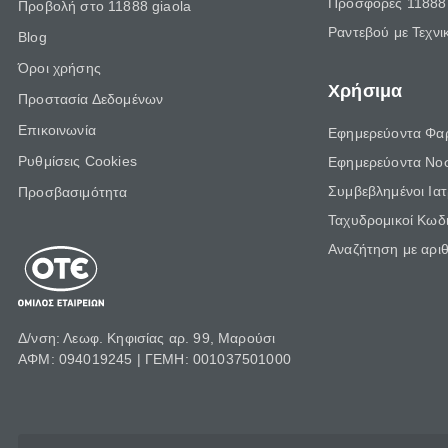
Προσφορές 11888 
Προβολή στο 11888 giaola
Ραντεβού με Τεχνι
Blog
Όροι χρήσης
Χρήσιμα
Προστασία Δεδομένων
Επικοινωνία
Εφημερεύοντα Φα
Ρυθμίσεις Cookies
Εφημερεύοντα Νο
Συμβεβλημένοι Ια
Προσβασιμότητα
Ταχυδρομικοί Κωδι
Αναζήτηση με αρι
Δ/νση: Λεωφ. Κηφισίας αρ. 99, Μαρούσι
ΑΦΜ: 094019245 | ΓΕΜΗ: 001037501000