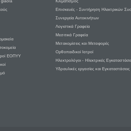
giaola
Κλιματισμός
κούς
Επισκευές - Συντήρηση Ηλεκτρικών Συ
Συνεργεία Αυτοκινήτων
Λογιστικά Γραφεία
Μεσιτικά Γραφεία
ρμακεία
Μετακομίσεις και Μεταφορές
σοκομεία
Ορθοπαιδικοί Ιατροί
τροί ΕΟΠΥΥ
Ηλεκτρολόγοι - Ηλεκτρικές Εγκαταστάσε
κοί
Υδραυλικές εργασίες και Εγκαταστάσεις
θμό