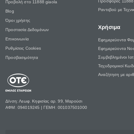
Προσφορές 11888 
Προβολή στο 11888 giaola
Ραντεβού με Τεχνι
Blog
Όροι χρήσης
Χρήσιμα
Προστασία Δεδομένων
Επικοινωνία
Εφημερεύοντα Φα
Ρυθμίσεις Cookies
Εφημερεύοντα Νο
Συμβεβλημένοι Ια
Προσβασιμότητα
Ταχυδρομικοί Κωδι
Αναζήτηση με αρι
Δ/νση: Λεωφ. Κηφισίας αρ. 99, Μαρούσι
ΑΦΜ: 094019245 | ΓΕΜΗ: 001037501000