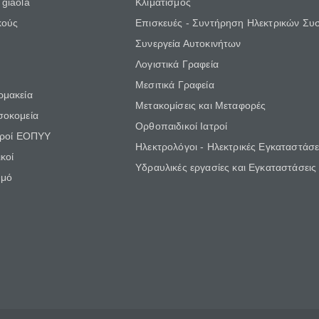
giaola
Κλιματισμός
κούς
Επισκευές - Συντήρηση Ηλεκτρικών Συ
Συνεργεία Αυτοκινήτων
Λογιστικά Γραφεία
Μεσιτικά Γραφεία
ρμακεία
Μετακομίσεις και Μεταφορές
σοκομεία
Ορθοπαιδικοί Ιατροί
τροί ΕΟΠΥΥ
Ηλεκτρολόγοι - Ηλεκτρικές Εγκαταστάσε
κοί
Υδραυλικές εργασίες και Εγκαταστάσεις
θμό