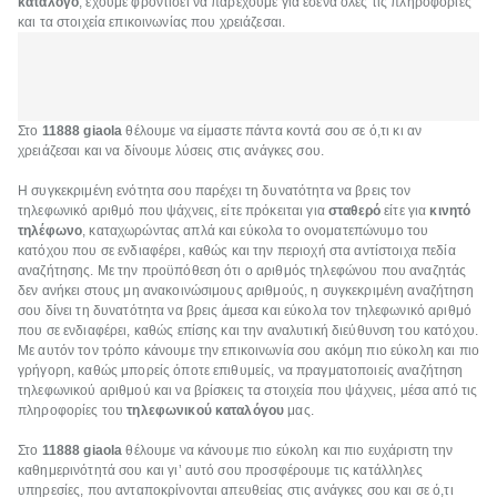
κατάλογο
, έχουμε φροντίσει να παρέχουμε για εσένα όλες τις πληροφορίες
και τα στοιχεία επικοινωνίας που χρειάζεσαι.
Στο
11888 giaola
θέλουμε να είμαστε πάντα κοντά σου σε ό,τι κι αν
χρειάζεσαι και να δίνουμε λύσεις στις ανάγκες σου.
Η συγκεκριμένη ενότητα σου παρέχει τη δυνατότητα να βρεις τον
τηλεφωνικό αριθμό που ψάχνεις, είτε πρόκειται για
σταθερό
είτε για
κινητό
τηλέφωνο
, καταχωρώντας απλά και εύκολα το ονοματεπώνυμο του
κατόχου που σε ενδιαφέρει, καθώς και την περιοχή στα αντίστοιχα πεδία
αναζήτησης. Με την προϋπόθεση ότι ο αριθμός τηλεφώνου που αναζητάς
δεν ανήκει στους μη ανακοινώσιμους αριθμούς, η συγκεκριμένη αναζήτηση
σου δίνει τη δυνατότητα να βρεις άμεσα και εύκολα τον τηλεφωνικό αριθμό
που σε ενδιαφέρει, καθώς επίσης και την αναλυτική διεύθυνση του κατόχου.
Με αυτόν τον τρόπο κάνουμε την επικοινωνία σου ακόμη πιο εύκολη και πιο
γρήγορη, καθώς μπορείς όποτε επιθυμείς, να πραγματοποιείς αναζήτηση
τηλεφωνικού αριθμού και να βρίσκεις τα στοιχεία που ψάχνεις, μέσα από τις
πληροφορίες του
τηλεφωνικού καταλόγου
μας.
Στο
11888 giaola
θέλουμε να κάνουμε πιο εύκολη και πιο ευχάριστη την
καθημερινότητά σου και γι’ αυτό σου προσφέρουμε τις κατάλληλες
υπηρεσίες, που ανταποκρίνονται απευθείας στις ανάγκες σου και σε ό,τι