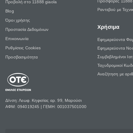
Προσφορές 11888 
Προβολή στο 11888 giaola
Ραντεβού με Τεχνι
Blog
Όροι χρήσης
Χρήσιμα
Προστασία Δεδομένων
Επικοινωνία
Εφημερεύοντα Φα
Ρυθμίσεις Cookies
Εφημερεύοντα Νο
Συμβεβλημένοι Ια
Προσβασιμότητα
Ταχυδρομικοί Κωδι
Αναζήτηση με αρι
Δ/νση: Λεωφ. Κηφισίας αρ. 99, Μαρούσι
ΑΦΜ: 094019245 | ΓΕΜΗ: 001037501000