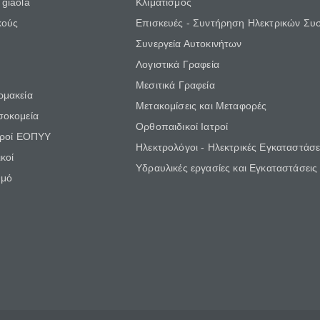
giaola
Κλιματισμός
κούς
Επισκευές - Συντήρηση Ηλεκτρικών Συ
Συνεργεία Αυτοκινήτων
Λογιστικά Γραφεία
Μεσιτικά Γραφεία
ρμακεία
Μετακομίσεις και Μεταφορές
σοκομεία
Ορθοπαιδικοί Ιατροί
τροί ΕΟΠΥΥ
Ηλεκτρολόγοι - Ηλεκτρικές Εγκαταστάσε
κοί
Υδραυλικές εργασίες και Εγκαταστάσεις
θμό