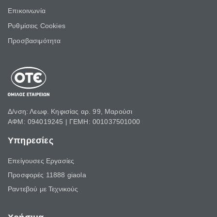
Επικοινωνία
Ρυθμίσεις Cookies
Προσβασιμότητα
Δ/νση: Λεωφ. Κηφισίας αρ. 99, Μαρούσι
ΑΦΜ: 094019245 | ΓΕΜΗ: 001037501000
Υπηρεσίες
Επείγουσες Εργασίες
Προσφορές 11888 giaola
Ραντεβού με Τεχνικούς