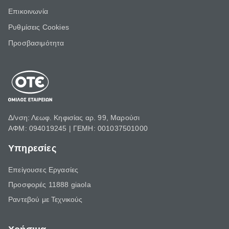
Επικοινωνία
Ρυθμίσεις Cookies
Προσβασιμότητα
Δ/νση: Λεωφ. Κηφισίας αρ. 99, Μαρούσι
ΑΦΜ: 094019245 | ΓΕΜΗ: 001037501000
Υπηρεσίες
Επείγουσες Εργασίες
Προσφορές 11888 giaola
Ραντεβού με Τεχνικούς