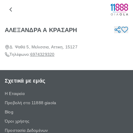
ΑΛΕΞΑΝΔΡΑ Α ΚΡΑΣΑΡΗ
Δ. Ψαθά 5, Μελισσια, Αττικη, 15127
Τηλέφωνο:
6974329320
Σχετικά με εμάς
Η Εταιρεία
Προβολή στο 11888 giaola
Blog
Όροι χρήσης
Προστασία Δεδομένων