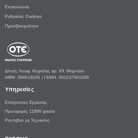
Επικοινωνία
Ρυθμίσεις Cookies
Προσβασιμότητα
Δ/νση: Λεωφ. Κηφισίας αρ. 99, Μαρούσι
ΑΦΜ: 094019245 | ΓΕΜΗ: 001037501000
Υπηρεσίες
Επείγουσες Εργασίες
Προσφορές 11888 giaola
Ραντεβού με Τεχνικούς