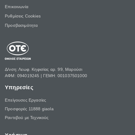
Επικοινωνία
Ρυθμίσεις Cookies
Προσβασιμότητα
Δ/νση: Λεωφ. Κηφισίας αρ. 99, Μαρούσι
ΑΦΜ: 094019245 | ΓΕΜΗ: 001037501000
Υπηρεσίες
Επείγουσες Εργασίες
Προσφορές 11888 giaola
Ραντεβού με Τεχνικούς