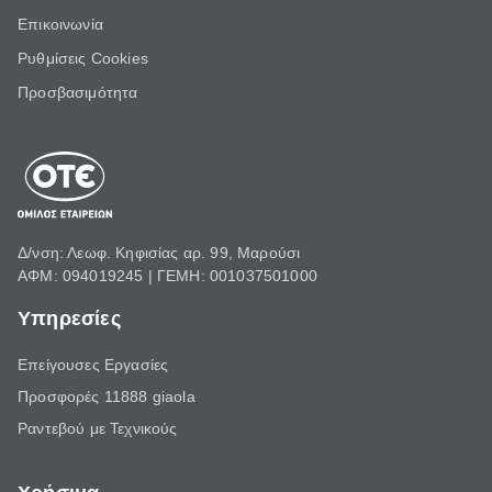
Επικοινωνία
Ρυθμίσεις Cookies
Προσβασιμότητα
Δ/νση: Λεωφ. Κηφισίας αρ. 99, Μαρούσι
ΑΦΜ: 094019245 | ΓΕΜΗ: 001037501000
Υπηρεσίες
Επείγουσες Εργασίες
Προσφορές 11888 giaola
Ραντεβού με Τεχνικούς