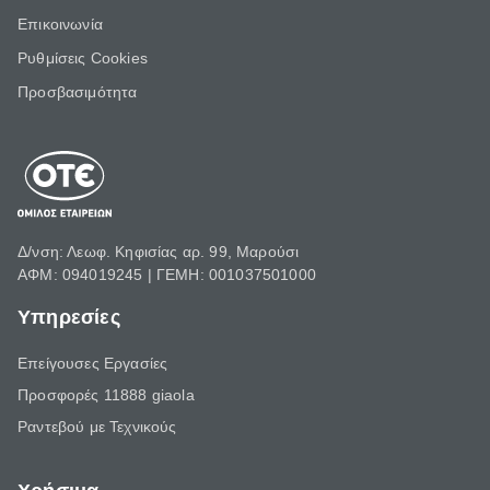
Επικοινωνία
Ρυθμίσεις Cookies
Προσβασιμότητα
Δ/νση: Λεωφ. Κηφισίας αρ. 99, Μαρούσι
ΑΦΜ: 094019245 | ΓΕΜΗ: 001037501000
Υπηρεσίες
Επείγουσες Εργασίες
Προσφορές 11888 giaola
Ραντεβού με Τεχνικούς