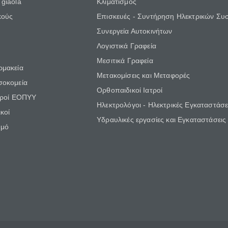
giaola
Κλιματισμός
κούς
Επισκευές - Συντήρηση Ηλεκτρικών Συ
Συνεργεία Αυτοκινήτων
Λογιστικά Γραφεία
Μεσιτικά Γραφεία
ρμακεία
Μετακομίσεις και Μεταφορές
σοκομεία
Ορθοπαιδικοί Ιατροί
τροί ΕΟΠΥΥ
Ηλεκτρολόγοι - Ηλεκτρικές Εγκαταστάσε
κοί
Υδραυλικές εργασίες και Εγκαταστάσεις
θμό