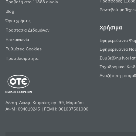
Προσφορές 11888 
Προβολή στο 11888 giaola
Ραντεβού με Τεχνι
Blog
Όροι χρήσης
Χρήσιμα
Προστασία Δεδομένων
Επικοινωνία
Εφημερεύοντα Φα
Ρυθμίσεις Cookies
Εφημερεύοντα Νο
Συμβεβλημένοι Ια
Προσβασιμότητα
Ταχυδρομικοί Κωδι
Αναζήτηση με αρι
Δ/νση: Λεωφ. Κηφισίας αρ. 99, Μαρούσι
ΑΦΜ: 094019245 | ΓΕΜΗ: 001037501000