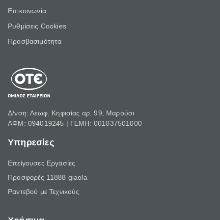
Επικοινωνία
Ρυθμίσεις Cookies
Προσβασιμότητα
Δ/νση: Λεωφ. Κηφισίας αρ. 99, Μαρούσι
ΑΦΜ: 094019245 | ΓΕΜΗ: 001037501000
Υπηρεσίες
Επείγουσες Εργασίες
Προσφορές 11888 giaola
Ραντεβού με Τεχνικούς