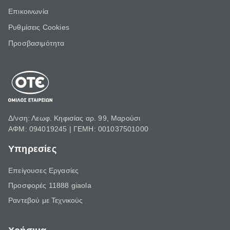
Επικοινωνία
Ρυθμίσεις Cookies
Προσβασιμότητα
Δ/νση: Λεωφ. Κηφισίας αρ. 99, Μαρούσι
ΑΦΜ: 094019245 | ΓΕΜΗ: 001037501000
Υπηρεσίες
Επείγουσες Εργασίες
Προσφορές 11888 giaola
Ραντεβού με Τεχνικούς