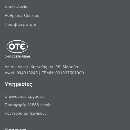
Επικοινωνία
Ρυθμίσεις Cookies
Προσβασιμότητα
Δ/νση: Λεωφ. Κηφισίας αρ. 99, Μαρούσι
ΑΦΜ: 094019245 | ΓΕΜΗ: 001037501000
Υπηρεσίες
Επείγουσες Εργασίες
Προσφορές 11888 giaola
Ραντεβού με Τεχνικούς