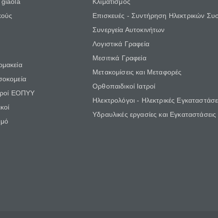
giaola
Κλιματισμός
κούς
Επισκευές - Συντήρηση Ηλεκτρικών Συ
Συνεργεία Αυτοκινήτων
Λογιστικά Γραφεία
Μεσιτικά Γραφεία
ρμακεία
Μετακομίσεις και Μεταφορές
σοκομεία
Ορθοπαιδικοί Ιατροί
τροί ΕΟΠΥΥ
Ηλεκτρολόγοι - Ηλεκτρικές Εγκαταστάσε
κοί
Υδραυλικές εργασίες και Εγκαταστάσεις
θμό