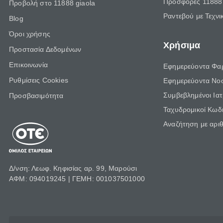
Προσφορές 11888 
Προβολή στο 11888 giaola
Ραντεβού με Τεχνι
Blog
Όροι χρήσης
Χρήσιμα
Προστασία Δεδομένων
Επικοινωνία
Εφημερεύοντα Φα
Ρυθμίσεις Cookies
Εφημερεύοντα Νο
Συμβεβλημένοι Ια
Προσβασιμότητα
Ταχυδρομικοί Κωδι
Αναζήτηση με αρι
Δ/νση: Λεωφ. Κηφισίας αρ. 99, Μαρούσι
ΑΦΜ: 094019245 | ΓΕΜΗ: 001037501000