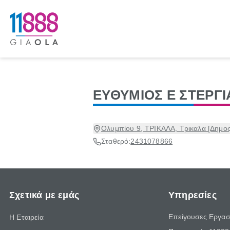
ΕΥΘΥΜΙΟΣ Ε ΣΤΕΡΓ
Ολυμπίου 9, ΤΡΙΚΑΛΑ, Τρικαλα [Δημος
Σταθερό:
2431078866
Σχετικά με εμάς
Υπηρεσίες
Επείγουσες Εργασ
Η Εταιρεία