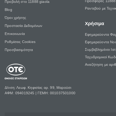
Προσφορές 11888 
Προβολή στο 11888 giaola
Ραντεβού με Τεχνι
Blog
Όροι χρήσης
Χρήσιμα
Προστασία Δεδομένων
Επικοινωνία
Εφημερεύοντα Φα
Ρυθμίσεις Cookies
Εφημερεύοντα Νο
Συμβεβλημένοι Ια
Προσβασιμότητα
Ταχυδρομικοί Κωδι
Αναζήτηση με αρι
Δ/νση: Λεωφ. Κηφισίας αρ. 99, Μαρούσι
ΑΦΜ: 094019245 | ΓΕΜΗ: 001037501000