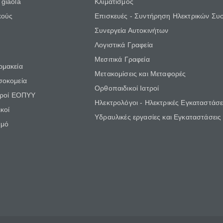
giaola
Κλιματισμός
κούς
Επισκευές - Συντήρηση Ηλεκτρικών Συ
Συνεργεία Αυτοκινήτων
Λογιστικά Γραφεία
Μεσιτικά Γραφεία
ρμακεία
Μετακομίσεις και Μεταφορές
σοκομεία
Ορθοπαιδικοί Ιατροί
τροί ΕΟΠΥΥ
Ηλεκτρολόγοι - Ηλεκτρικές Εγκαταστάσε
κοί
Υδραυλικές εργασίες και Εγκαταστάσεις
θμό