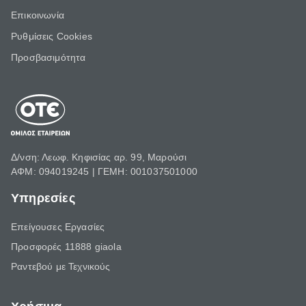
Επικοινωνία
Ρυθμίσεις Cookies
Προσβασιμότητα
Δ/νση: Λεωφ. Κηφισίας αρ. 99, Μαρούσι
ΑΦΜ: 094019245 | ΓΕΜΗ: 001037501000
Υπηρεσίες
Επείγουσες Εργασίες
Προσφορές 11888 giaola
Ραντεβού με Τεχνικούς