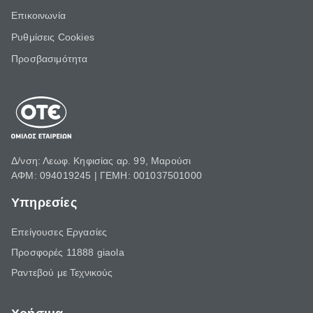
Επικοινωνία
Ρυθμίσεις Cookies
Προσβασιμότητα
Δ/νση: Λεωφ. Κηφισίας αρ. 99, Μαρούσι
ΑΦΜ: 094019245 | ΓΕΜΗ: 001037501000
Υπηρεσίες
Επείγουσες Εργασίες
Προσφορές 11888 giaola
Ραντεβού με Τεχνικούς