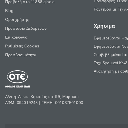
Προσφορές 11888 
Προβολή στο 11888 giaola
Ραντεβού με Τεχνι
Blog
Όροι χρήσης
Χρήσιμα
Προστασία Δεδομένων
Επικοινωνία
Εφημερεύοντα Φα
Ρυθμίσεις Cookies
Εφημερεύοντα Νο
Συμβεβλημένοι Ια
Προσβασιμότητα
Ταχυδρομικοί Κωδι
Αναζήτηση με αρι
Δ/νση: Λεωφ. Κηφισίας αρ. 99, Μαρούσι
ΑΦΜ: 094019245 | ΓΕΜΗ: 001037501000