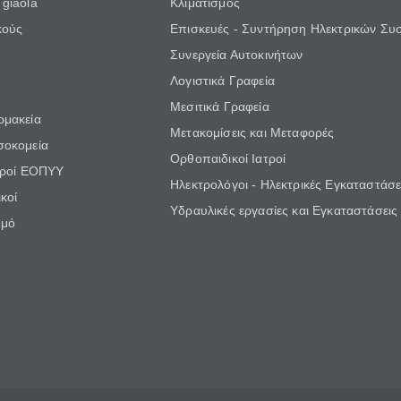
giaola
Κλιματισμός
κούς
Επισκευές - Συντήρηση Ηλεκτρικών Συ
Συνεργεία Αυτοκινήτων
Λογιστικά Γραφεία
Μεσιτικά Γραφεία
ρμακεία
Μετακομίσεις και Μεταφορές
σοκομεία
Ορθοπαιδικοί Ιατροί
τροί ΕΟΠΥΥ
Ηλεκτρολόγοι - Ηλεκτρικές Εγκαταστάσε
κοί
Υδραυλικές εργασίες και Εγκαταστάσεις
θμό