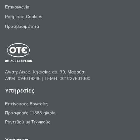
Επικοινωνία
Ρυθμίσεις Cookies
Προσβασιμότητα
Δ/νση: Λεωφ. Κηφισίας αρ. 99, Μαρούσι
ΑΦΜ: 094019245 | ΓΕΜΗ: 001037501000
Υπηρεσίες
Επείγουσες Εργασίες
Προσφορές 11888 giaola
Ραντεβού με Τεχνικούς