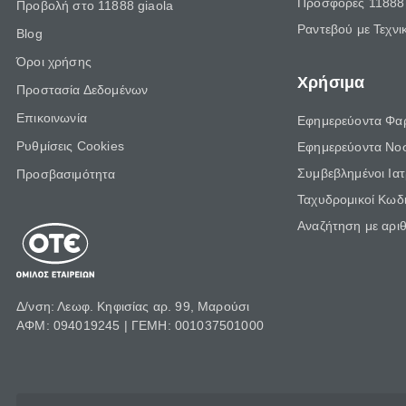
Προσφορές 11888 
Προβολή στο 11888 giaola
Ραντεβού με Τεχνι
Blog
Όροι χρήσης
Χρήσιμα
Προστασία Δεδομένων
Επικοινωνία
Εφημερεύοντα Φα
Ρυθμίσεις Cookies
Εφημερεύοντα Νο
Συμβεβλημένοι Ια
Προσβασιμότητα
Ταχυδρομικοί Κωδι
Αναζήτηση με αρι
Δ/νση: Λεωφ. Κηφισίας αρ. 99, Μαρούσι
ΑΦΜ: 094019245 | ΓΕΜΗ: 001037501000