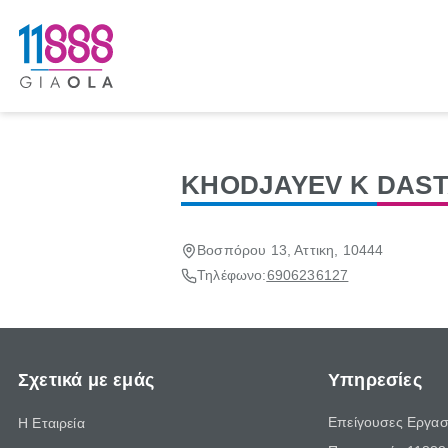
KHODJAYEV K DAS
Βοσπόρου 13, Αττικη, 10444
Τηλέφωνο:
6906236127
Σχετικά με εμάς
Υπηρεσίες
Επείγουσες Εργασ
Η Εταιρεία