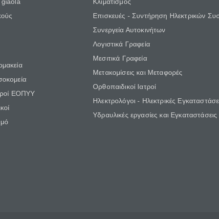
giaola
Κλιματισμός
κούς
Επισκευές - Συντήρηση Ηλεκτρικών Συ
Συνεργεία Αυτοκινήτων
Λογιστικά Γραφεία
Μεσιτικά Γραφεία
ρμακεία
Μετακομίσεις και Μεταφορές
σοκομεία
Ορθοπαιδικοί Ιατροί
τροί ΕΟΠΥΥ
Ηλεκτρολόγοι - Ηλεκτρικές Εγκαταστάσε
κοί
Υδραυλικές εργασίες και Εγκαταστάσεις
θμό