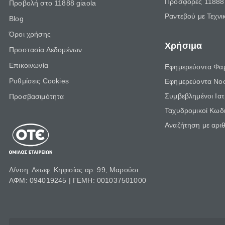
Προσφορές 11888 
Προβολή στο 11888 giaola
Ραντεβού με Τεχνι
Blog
Όροι χρήσης
Χρήσιμα
Προστασία Δεδομένων
Επικοινωνία
Εφημερεύοντα Φα
Ρυθμίσεις Cookies
Εφημερεύοντα Νο
Συμβεβλημένοι Ια
Προσβασιμότητα
Ταχυδρομικοί Κωδι
Αναζήτηση με αρι
Δ/νση: Λεωφ. Κηφισίας αρ. 99, Μαρούσι
ΑΦΜ: 094019245 | ΓΕΜΗ: 001037501000