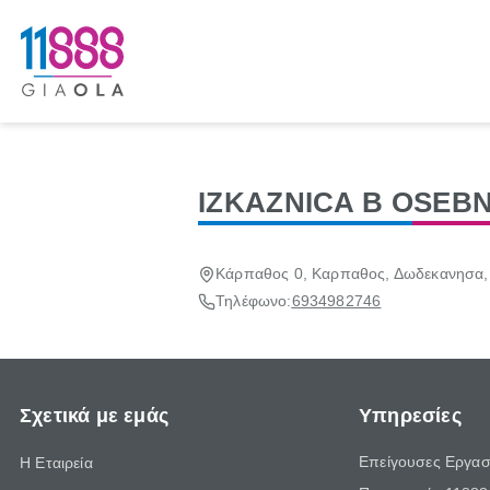
IZKAZNICA B OSEB
Κάρπαθος 0, Καρπαθος, Δωδεκανησα,
Τηλέφωνο:
6934982746
Σχετικά με εμάς
Υπηρεσίες
Επείγουσες Εργασ
Η Εταιρεία