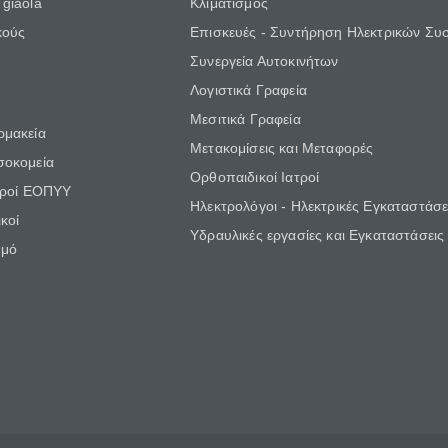
giaola
Κλιματισμός
κούς
Επισκευές - Συντήρηση Ηλεκτρικών Συ
Συνεργεία Αυτοκινήτων
Λογιστικά Γραφεία
Μεσιτικά Γραφεία
ρμακεία
Μετακομίσεις και Μεταφορές
σοκομεία
Ορθοπαιδικοί Ιατροί
τροί ΕΟΠΥΥ
Ηλεκτρολόγοι - Ηλεκτρικές Εγκαταστάσε
κοί
Υδραυλικές εργασίες και Εγκαταστάσεις
θμό