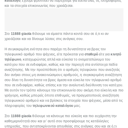
κατάλογο
, έχουμε φροντίσει να παρέχουμε για εσένα όλες τις πληροφορίες
και τα στοιχεία επικοινωνίας που χρειάζεσαι.
Στο
11888 giaola
θέλουμε να είμαστε πάντα κοντά σου σε ό,τι κι αν
χρειάζεσαι και να δίνουμε λύσεις στις ανάγκες σου.
Η συγκεκριμένη ενότητα σου παρέχει τη δυνατότητα να βρεις τον
τηλεφωνικό αριθμό που ψάχνεις, είτε πρόκειται για
σταθερό
είτε για
κινητό
τηλέφωνο
, καταχωρώντας απλά και εύκολα το ονοματεπώνυμο του
κατόχου που σε ενδιαφέρει, καθώς και την περιοχή στα αντίστοιχα πεδία
αναζήτησης. Με την προϋπόθεση ότι ο αριθμός τηλεφώνου που αναζητάς
δεν ανήκει στους μη ανακοινώσιμους αριθμούς, η συγκεκριμένη αναζήτηση
σου δίνει τη δυνατότητα να βρεις άμεσα και εύκολα τον τηλεφωνικό αριθμό
που σε ενδιαφέρει, καθώς επίσης και την αναλυτική διεύθυνση του κατόχου.
Με αυτόν τον τρόπο κάνουμε την επικοινωνία σου ακόμη πιο εύκολη και πιο
γρήγορη, καθώς μπορείς όποτε επιθυμείς, να πραγματοποιείς αναζήτηση
τηλεφωνικού αριθμού και να βρίσκεις τα στοιχεία που ψάχνεις, μέσα από τις
πληροφορίες του
τηλεφωνικού καταλόγου
μας.
Στο
11888 giaola
θέλουμε να κάνουμε πιο εύκολη και πιο ευχάριστη την
καθημερινότητά σου και γι’ αυτό σου προσφέρουμε τις κατάλληλες
υπηρεσίες, που ανταποκρίνονται απευθείας στις ανάγκες σου και σε ό,τι