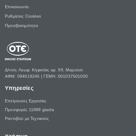
Επικοινωνία
Ρυθμίσεις Cookies
Προσβασιμότητα
Δ/νση: Λεωφ. Κηφισίας αρ. 99, Μαρούσι
ΑΦΜ: 094019245 | ΓΕΜΗ: 001037501000
Υπηρεσίες
Επείγουσες Εργασίες
Προσφορές 11888 giaola
Ραντεβού με Τεχνικούς