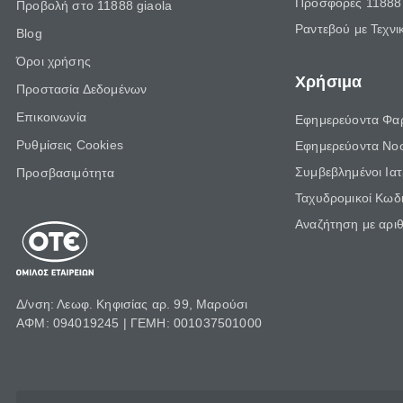
Προσφορές 11888 
Προβολή στο 11888 giaola
Ραντεβού με Τεχνι
Blog
Όροι χρήσης
Χρήσιμα
Προστασία Δεδομένων
Επικοινωνία
Εφημερεύοντα Φα
Ρυθμίσεις Cookies
Εφημερεύοντα Νο
Συμβεβλημένοι Ια
Προσβασιμότητα
Ταχυδρομικοί Κωδι
Αναζήτηση με αρι
Δ/νση: Λεωφ. Κηφισίας αρ. 99, Μαρούσι
ΑΦΜ: 094019245 | ΓΕΜΗ: 001037501000