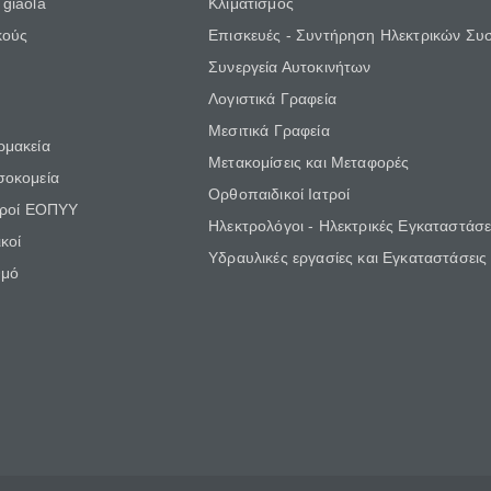
giaola
Κλιματισμός
κούς
Επισκευές - Συντήρηση Ηλεκτρικών Συ
Συνεργεία Αυτοκινήτων
Λογιστικά Γραφεία
Μεσιτικά Γραφεία
ρμακεία
Μετακομίσεις και Μεταφορές
σοκομεία
Ορθοπαιδικοί Ιατροί
τροί ΕΟΠΥΥ
Ηλεκτρολόγοι - Ηλεκτρικές Εγκαταστάσε
κοί
Υδραυλικές εργασίες και Εγκαταστάσεις
θμό