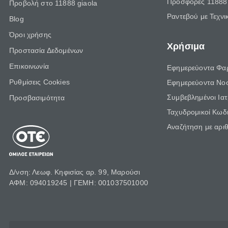
Προσφορές 11888 
Προβολή στο 11888 giaola
Ραντεβού με Τεχνι
Blog
Όροι χρήσης
Χρήσιμα
Προστασία Δεδομένων
Επικοινωνία
Εφημερεύοντα Φα
Ρυθμίσεις Cookies
Εφημερεύοντα Νο
Συμβεβλημένοι Ια
Προσβασιμότητα
Ταχυδρομικοί Κωδι
Αναζήτηση με αρι
Δ/νση: Λεωφ. Κηφισίας αρ. 99, Μαρούσι
ΑΦΜ: 094019245 | ΓΕΜΗ: 001037501000