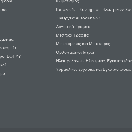
giaola
Κλιματισμός
κούς
Επισκευές - Συντήρηση Ηλεκτρικών Συ
Συνεργεία Αυτοκινήτων
Λογιστικά Γραφεία
Μεσιτικά Γραφεία
ρμακεία
Μετακομίσεις και Μεταφορές
σοκομεία
Ορθοπαιδικοί Ιατροί
τροί ΕΟΠΥΥ
Ηλεκτρολόγοι - Ηλεκτρικές Εγκαταστάσε
κοί
Υδραυλικές εργασίες και Εγκαταστάσεις
θμό