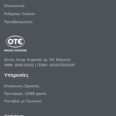
Επικοινωνία
Ρυθμίσεις Cookies
Προσβασιμότητα
Δ/νση: Λεωφ. Κηφισίας αρ. 99, Μαρούσι
ΑΦΜ: 094019245 | ΓΕΜΗ: 001037501000
Υπηρεσίες
Επείγουσες Εργασίες
Προσφορές 11888 giaola
Ραντεβού με Τεχνικούς